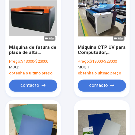
Máquina de fatura de
Máquina CTP UV para
placa de alta
Computador,
velocidade do
Máquina de Fazer
Preço:
$13000-$23000
Preço:
$13000-$23000
computador,
Chapas CTCP
MOQ:
1
MOQ:
1
processando a
Semiautomática
máquina de fatura de
obtenha o ultimo preço
obtenha o ultimo preço
placa livre
contacto
contacto