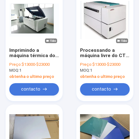
Imprimindo a
Processando a
máquina térmica do
máquina livre do CTP,
CTP, máquina de
máquina de fatura de
Preço:
$13000-$23000
Preço:
$13000-$23000
fatura de placa do
placa térmica do
MOQ:
1
MOQ:
1
computador
CTP do computador
obtenha o ultimo preço
obtenha o ultimo preço
contacto
contacto