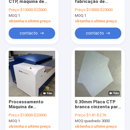
CTP, máquina de
fabricação de
Sobre nós
fatura de placa do
chapas offset CTP
Preço:
$13000-$23000
Preço:
$13000-$23000
computador,
CTCP semi-
MOQ:
1
MOQ:
1
máquina de fatura de
automática Nova /
Excursão da fábrica
placa do CTP,
Usada
obtenha o ultimo preço
obtenha o ultimo preço
imprimindo a
máquina de fatura de
Controle da qualidade
contacto
contacto
placa do CTP
Contato E.U.
Notícia
Casos
Peça umas citações
Processamento
0.30mm Placa CTP
Máquina de
branca cinzenta para
Máquina de fatura de placa do CTP
fabricação de placas
impressão comercial
Preço:
$13000-$23000
Preço:
$1.81-$2.76
CTP gratuita,
sem processo
máquina térmica do CTP
MOQ:
1
MOQ:
quadrado 3000
Máquina de
fabricação de placas
obtenha o ultimo preço
obtenha o ultimo preço