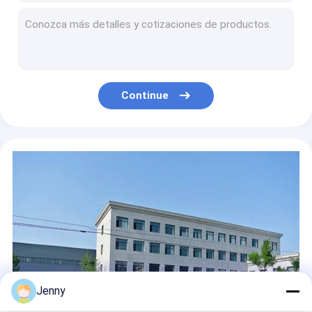
2400dpi CTP Computador Para Placas Sistemas de Máquina de Impressão Automaticamente
Máquina de Impressão CTP Violeta de 50 a 60 HZ Nova em Brandão / Segunda mão
2400dpi 1200dpi Máquina de Fabricação de Chapas de Impressão Offset CTP 2.3KW
CTCP Máquina de Computador para Placa Convencional 1.7KW 1 Ano de Garantia
Computador UV CTP para máquina de placas convencional 405nm Automaticamente
Continue
Chapa de impressão offset CTP de alumínio para jornal 1350mm Faixa Máxima
Chapa de impressão CTP térmica azul Tamanho mínimo 400*350mm resistente à corrosão
Chapas de impressão CTCP positivas com sensibilidade espectral de 370-405nm para impressão de livros
Placas de impressão sem processo térmico de superfície azul Exposição rápida sem pré-aquecimento
18 graus Celsius CTP Computador para máquina de impressão de placa Equipamento de impressão 830nm
Jenny