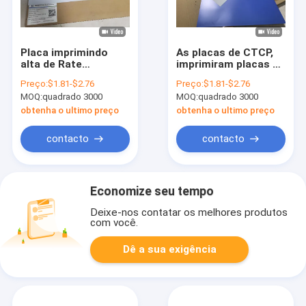
Placa imprimindo
As placas de CTCP,
alta de Rate
imprimiram placas de
Treatment Free CTP,
CTCP, placas de
Preço:
$1.81-$2.76
Preço:
$1.81-$2.76
placa sensível
UVCTP, deslocaram
MOQ:
quadrado 3000
MOQ:
quadrado 3000
térmica do CTP
placas impressas de
CTCP, placas da
obtenha o ultimo preço
obtenha o ultimo preço
saída CTCP
contacto
contacto
Economize seu tempo
Deixe-nos contatar os melhores produtos
com você.
Dê a sua exigência