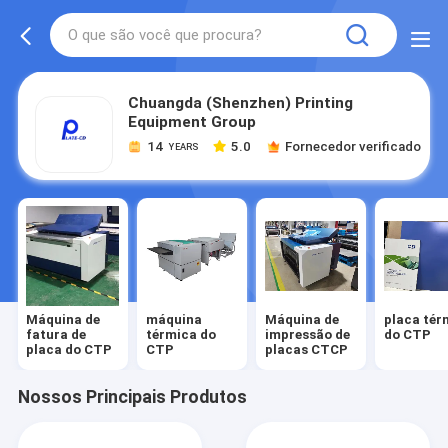
Chuangda (Shenzhen) Printing
Equipment Group
14
5.0
Fornecedor verificado
YEARS
Máquina de
máquina
Máquina de
placa tér
fatura de
térmica do
impressão de
do CTP
placa do CTP
CTP
placas CTCP
Nossos Principais Produtos