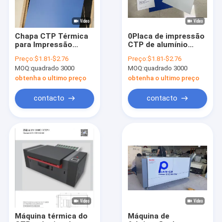
Chapa CTP Térmica
0Placa de impressão
para Impressão
CTP de alumínio
Offset de Uma
de.30 mm, com
Preço:
$1.81-$2.76
Preço:
$1.81-$2.76
Camada, Cor Azul,
largura máxima da
MOQ:
quadrado 3000
MOQ:
quadrado 3000
Tempo de Saída 22-
bobina
26S
obtenha o ultimo preço
obtenha o ultimo preço
contacto
contacto
Casa
Produtos
Mostra de VR
Máquina térmica do
Máquina de