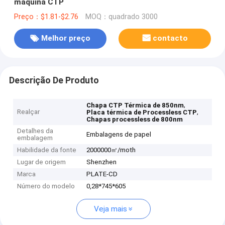
máquina CTP
Preço：$1.81-$2.76
MOQ：quadrado 3000
Melhor preço
contacto
Descrição De Produto
,
Chapa CTP Térmica de 850nm
Realçar
,
Placa térmica de Processless CTP
Chapas processless de 800nm
Detalhes da
Embalagens de papel
embalagem
Habilidade da fonte
2000000㎡/moth
Lugar de origem
Shenzhen
Marca
PLATE-CD
Número do modelo
0,28*745*605
Veja mais