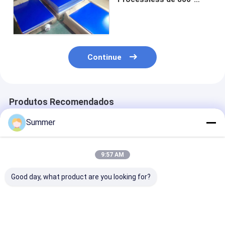
850nm para máquina
CTP
Continue
Produtos Recomendados
Summer
9:57 AM
Good day, what product are you looking for?
Chapa CTP Térmica
Chapa Térmica CTP
1680 * 1480 
com 0,15/0,25/0,30
com Energia de
Tamanho máxi
mm de Espessura,
Exposição de 110-
produção Pla
1350 mm de Largura
130 MJ/cm² Largura
térmica com 