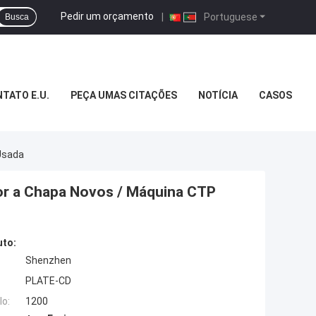
Pedir um orçamento
|
Portuguese
Busca
TATO E.U.
PEÇA UMAS CITAÇÕES
NOTÍCIA
CASOS
Usada
r a Chapa Novos / Máquina CTP
uto:
Shenzhen
PLATE-CD
o:
1200