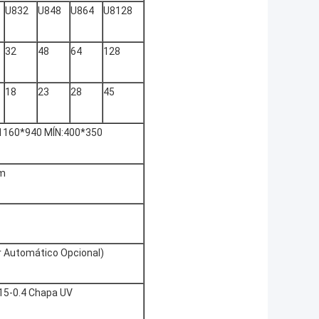
U832
U848
U864
U8128
32
48
64
128
18
23
28
45
1160*940 MÍN:400*350
m
 Automático Opcional)
.15-0.4 Chapa UV