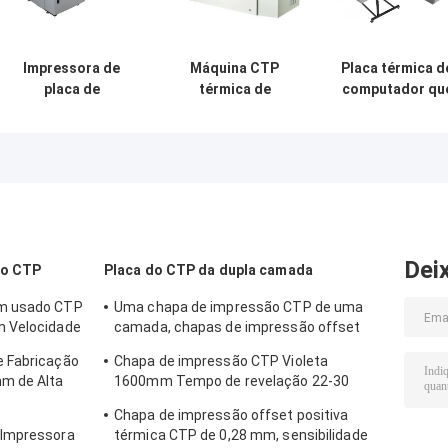
Impressora de
Máquina CTP
Placa térmica d
placa de
térmica de
computador qu
impressão
alumínio
faz a máquina,
térmica de offset
Computador de
placa térmica d
alta velocidade
CTP que faz a
para equipamento
máquina, placa 
de placa 830nm
CTP que faz a
máquina,
Dei
do CTP
Placa do CTP da dupla camada
mm usado CTP
Uma chapa de impressão CTP de uma
m Velocidade
camada, chapas de impressão offset
CTP 0,15-0,28mm
e Fabricação
Chapa de impressão CTP Violeta
m de Alta
1600mm Tempo de revelação 22-30
segundos
e
Chapa de impressão offset positiva
 Impressora
térmica CTP de 0,28 mm, sensibilidade