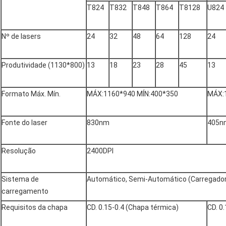
T824
T832
T848
T864
T8128
U824
Nº de lasers
24
32
48
64
128
24
Produtividade (1130*800)
13
18
23
28
45
13
Formato Máx. Mín.
MÁX:1160*940 MÍN:400*350
MÁX:
Fonte do laser
830nm
405n
Resolução
2400DPI
Sistema de
Automático, Semi-Automático (Carregador
carregamento
Requisitos da chapa
CD. 0.15-0.4 (Chapa térmica)
CD. 0