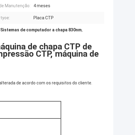
 de Manutenção:
4 meses
 tyoe:
Placa CTP
,
Sistemas de computador a chapa 830nm
,
áquina de chapa CTP de
mpressão CTP, máquina de
alterada de acordo com os requisitos do cliente.