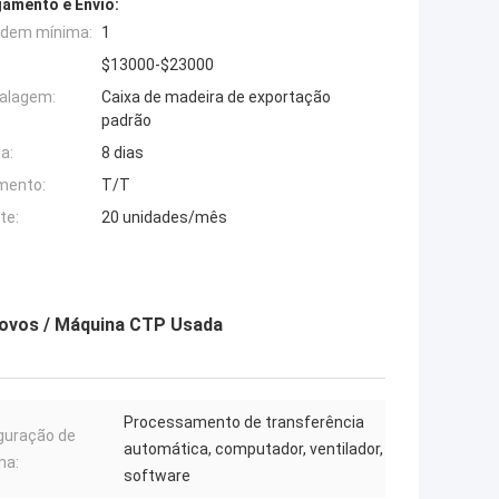
amento e Envio:
rdem mínima:
1
$13000-$23000
alagem:
Caixa de madeira de exportação
padrão
a:
8 dias
mento:
T/T
te:
20 unidades/mês
ovos / Máquina CTP Usada
Processamento de transferência
guração de
automática, computador, ventilador,
na:
software