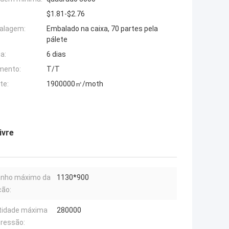
$1.81-$2.76
alagem:
Embalado na caixa, 70 partes pela
pálete
a:
6 dias
mento:
T/T
te:
1900000㎡/moth
ivre
nho máximo da
1130*900
ção:
tidade máxima
280000
ressão: