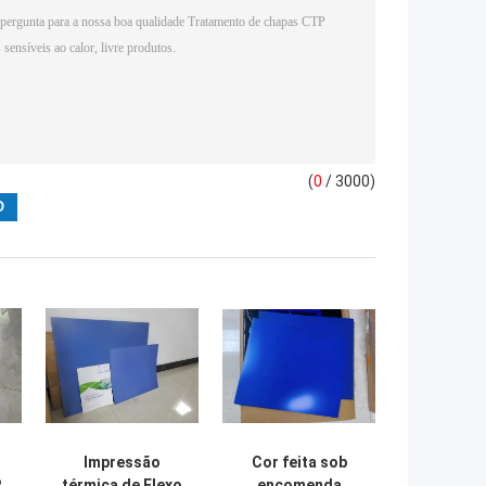
(
0
/ 3000)
Impressão
Cor feita sob
P
térmica de Flexo
encomenda