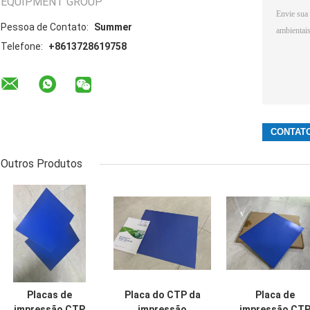
EQUIPMENT GROUP
Pessoa de Contato:
Summer
Telefone:
+8613728619758
Outros Produtos
Placas de
Placa do CTP da
Placa de
impressão CTP
impressão
impressão CT