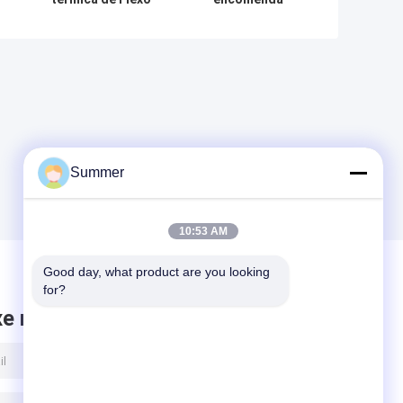
a
da placa de
térmica da placa
impressão do
de impressão do
a
CTP da placa do
CTP da dupla
na
CTP imprimindo
camada da
deslocado da
sensibilidade alta
placa
Summer
10:53 AM
Good day, what product are you looking 
for?
xe mensagem