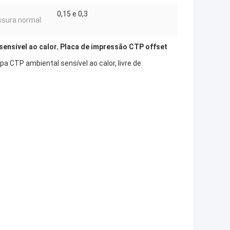
0,15 e 0,3
sura normal:
ensível ao calor
,
Placa de impressão CTP offset
 CTP ambiental sensível ao calor, livre de