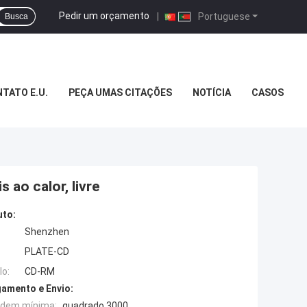
Pedir um orçamento
|
Portuguese
Busca
TATO E.U.
PEÇA UMAS CITAÇÕES
NOTÍCIA
CASOS
ao calor, livre
uto:
Shenzhen
PLATE-CD
o:
CD-RM
amento e Envio:
rdem mínima:
quadrado 3000