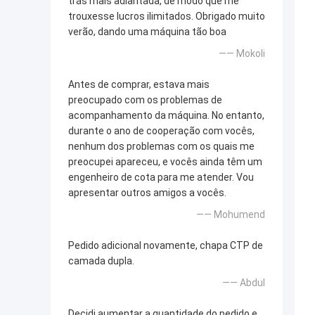
trás mais adiantada, de modo que me
trouxesse lucros ilimitados. Obrigado muito
verão, dando uma máquina tão boa
—— Mokoli
Antes de comprar, estava mais
preocupado com os problemas de
acompanhamento da máquina. No entanto,
durante o ano de cooperação com vocês,
nenhum dos problemas com os quais me
preocupei apareceu, e vocês ainda têm um
engenheiro de cota para me atender. Vou
apresentar outros amigos a vocês.
—— Mohumend
Pedido adicional novamente, chapa CTP de
camada dupla.
—— Abdul
Decidi aumentar a quantidade do pedido e