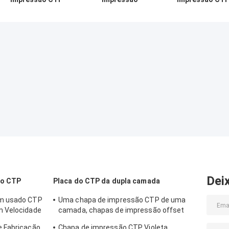
de camada dupla
deslocada, placa
de camada dupl
de alumínio azul
térmica do CTP,
Placa CTP azul
Armazenamento a
placa lavagem-
1350 mm Largur
temperatura
livre do CTP,
máxima da bobi
normal
placa de alta
qualidade do CTP
Dei
do CTP
Placa do CTP da dupla camada
mm usado CTP
Uma chapa de impressão CTP de uma
m Velocidade
camada, chapas de impressão offset
CTP 0,15-0,28mm
e Fabricação
Chapa de impressão CTP Violeta