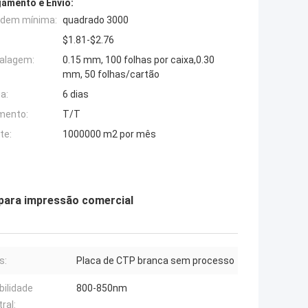
amento e Envio:
rdem mínima:
quadrado 3000
$1.81-$2.76
alagem:
0.15 mm, 100 folhas por caixa,0.30
mm, 50 folhas/cartão
a:
6 dias
mento:
T/T
te:
1000000 m2 por mês
 para impressão comercial
s:
Placa de CTP branca sem processo
bilidade
800-850nm
ral: