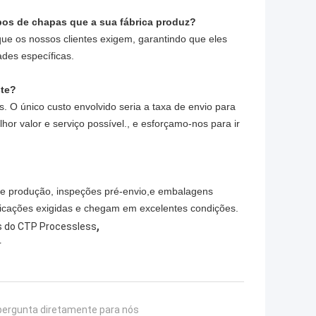
ipos de chapas que a sua fábrica produz?
ue os nossos clientes exigem, garantindo que eles
des específicas.
ste?
. O único custo envolvido seria a taxa de envio para
hor valor e serviço possível., e esforçamo-nos para ir
 de produção, inspeções pré-envio,e embalagens
icações exigidas e chegam em excelentes condições.
,
s do CTP Processless
r
pergunta diretamente para nós