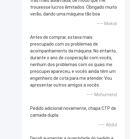
trás mais adiantada, de modo que me
trouxesse lucros ilimitados. Obrigado muito
verão, dando uma máquina tão boa
—— Mokoli
Antes de comprar, estava mais
preocupado com os problemas de
acompanhamento da máquina. No entanto,
durante o ano de cooperação com vocês,
nenhum dos problemas com os quais me
preocupei apareceu, e vocês ainda têm um
engenheiro de cota para me atender. Vou
apresentar outros amigos a vocês.
—— Mohumend
Pedido adicional novamente, chapa CTP de
camada dupla.
—— Abdul
Decidi aumentar a quantidade do pedido e