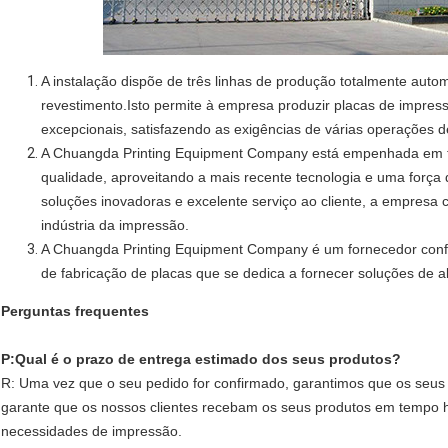
A instalação dispõe de três linhas de produção totalmente aut
revestimento.Isto permite à empresa produzir placas de impress
excepcionais, satisfazendo as exigências de várias operações 
A Chuangda Printing Equipment Company está empenhada em for
qualidade, aproveitando a mais recente tecnologia e uma força 
soluções inovadoras e excelente serviço ao cliente, a empresa 
indústria da impressão.
A Chuangda Printing Equipment Company é um fornecedor confi
de fabricação de placas que se dedica a fornecer soluções de al
Perguntas frequentes
P:
Qual é o prazo de entrega estimado dos seus produtos?
R: Uma vez que o seu pedido for confirmado, garantimos que os seus p
garante que os nossos clientes recebam os seus produtos em tempo h
necessidades de impressão.