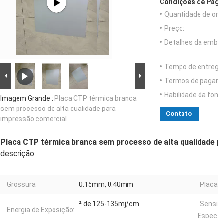
Condições de Pag
Quantidade de o
Preço:
Detalhes da emb
Tempo de entreg
Termos de paga
Habilidade da fon
Imagem Grande :
Placa CTP térmica branca
sem processo de alta qualidade para
Contato
impressão comercial
Placa CTP térmica branca sem processo de alta qualidade
descrição
Grossura:
0.15mm, 0.40mm
Placa
² de 125-135mj/cm
Sensi
Energia de Exposição:
Espect