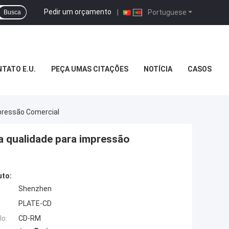
Pedir um orçamento
|
Portuguese
Busca
TATO E.U.
PEÇA UMAS CITAÇÕES
NOTÍCIA
CASOS
pressão Comercial
a qualidade para impressão
uto:
Shenzhen
PLATE-CD
o:
CD-RM