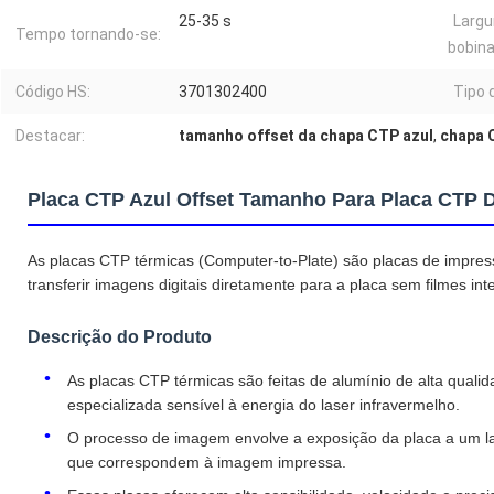
25-35 s
Largu
Tempo tornando-se:
bobina
Código HS:
3701302400
Tipo 
Destacar:
tamanho offset da chapa CTP azul
,
chapa 
Placa CTP Azul Offset Tamanho Para Placa CTP D
As placas CTP térmicas (Computer-to-Plate) são placas de impres
transferir imagens digitais diretamente para a placa sem filmes int
Descrição do Produto
As placas CTP térmicas são feitas de alumínio de alta qual
especializada sensível à energia do laser infravermelho.
O processo de imagem envolve a exposição da placa a um la
que correspondem à imagem impressa.