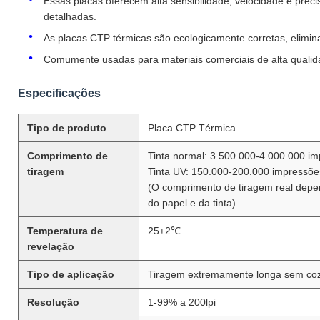
Essas placas oferecem alta sensibilidade, velocidade e prec
detalhadas.
As placas CTP térmicas são ecologicamente corretas, elimin
Comumente usadas para materiais comerciais de alta qualida
Especificações
Tipo de produto
Placa CTP Térmica
Comprimento de
Tinta normal: 3.500.000-4.000.000 i
tiragem
Tinta UV: 150.000-200.000 impressõ
(O comprimento de tiragem real dep
do papel e da tinta)
Temperatura de
25±2℃
revelação
Tipo de aplicação
Tiragem extremamente longa sem coz
Resolução
1-99% a 200lpi