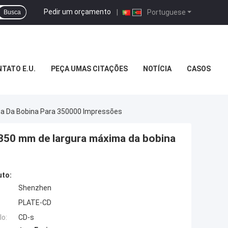
Pedir um orçamento
|
Portuguese
Busca
TATO E.U.
PEÇA UMAS CITAÇÕES
NOTÍCIA
CASOS
a Da Bobina Para 350000 Impressões
350 mm de largura máxima da bobina
uto:
Shenzhen
PLATE-CD
o:
CD-s