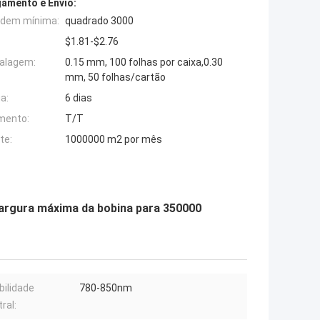
amento e Envio:
rdem mínima:
quadrado 3000
$1.81-$2.76
alagem:
0.15 mm, 100 folhas por caixa,0.30
mm, 50 folhas/cartão
a:
6 dias
mento:
T/T
te:
1000000 m2 por mês
argura máxima da bobina para 350000
bilidade
780-850nm
ral: