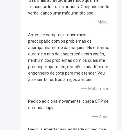
trás mais adiantada, de modo que me
trouxesse lucros ilimitados. Obrigado muito
verão, dando uma máquina tão boa
—— Mokoli
Antes de comprar, estava mais
preocupado com os problemas de
acompanhamento da máquina. No entanto,
durante o ano de cooperação com vocês,
nenhum dos problemas com os quais me
preocupei apareceu, e vocês ainda têm um
engenheiro de cota para me atender. Vou
apresentar outros amigos a vocês.
—— Mohumend
Pedido adicional novamente, chapa CTP de
camada dupla.
—— Abdul
Decidi aumentar a quantidade do pedido e