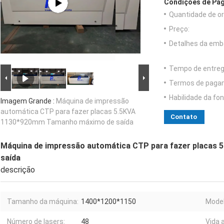
Condições de Pag
Quantidade de o
Preço:
Detalhes da emb
Tempo de entreg
Termos de paga
Habilidade da fon
Imagem Grande :
Máquina de impressão
automática CTP para fazer placas 5.5KVA
Contato
1130*920mm Tamanho máximo de saída
Máquina de impressão automática CTP para fazer placas
saída
descrição
Tamanho da máquina:
1400*1200*1150
Model
Número de lasers:
48
Vida a