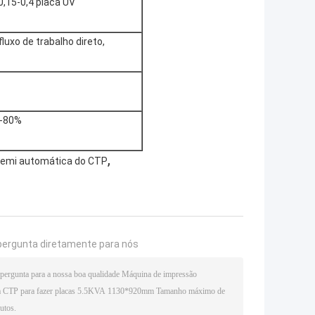
0,15-0,4 placa UV
fluxo de trabalho direto,
%-80%
,
semi automática do CTP
pergunta diretamente para nós