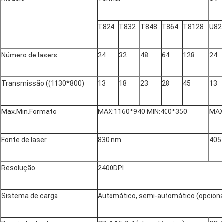
T824
T832
T848
T864
T8128
U82
Número de lasers
24
32
48
64
128
24
Transmissão ((1130*800)
13
18
23
28
45
13
Max.Min.Formato
MAX:1160*940 MIN:400*350
MAX
Fonte de laser
830 nm
405
Resolução
2400DPI
Sistema de carga
Automático, semi-automático (opciona