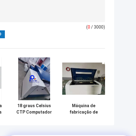
(
0
/ 3000)
a
18 graus Celsius
Máquina de
a
CTP Computador
fabricação de
ca
para máquina de
placas de
,
impressão de
computador CTP
placa
220v com imagem