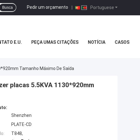
Pedir um orçamento
|
Portuguese
Busca
TATO E.U.
PEÇA UMAS CITAÇÕES
NOTÍCIA
CASOS
130*920mm Tamanho Máximo De Saída
azer placas 5.5KVA 1130*920mm
uto:
Shenzhen
PLATE-CD
o:
T848,