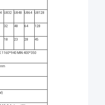
4
U832
U848
U864
U8128
32
48
64
128
18
23
28
45
:1160*940 MIN:400*350
 nm
l)