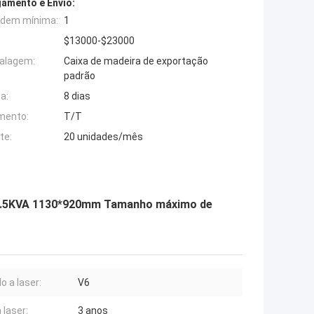
amento e Envio:
rdem mínima:
1
$13000-$23000
alagem:
Caixa de madeira de exportação
padrão
a:
8 dias
mento:
T/T
te:
20 unidades/mês
 5.5KVA 1130*920mm Tamanho máximo de
o a laser:
V6
 laser:
3 anos