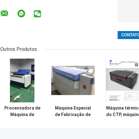
Outros Produtos
Processadora de
Máquina Especial
Máquina térmic
Máquina de
de Fabricação de
do CTP, máquin
Fabricação de
Chapas para
de fatura de pla
Chapas CTP de
Tratamento de
do computador
0,15-0,4mm de
Impressão Livre
máquina de