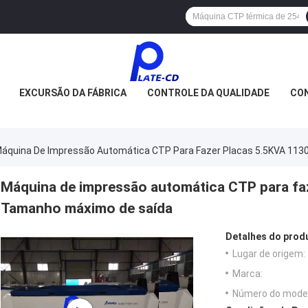
EXCURSÃO DA FÁBRICA
CONTROLE DA QUALIDADE
CON
áquina De Impressão Automática CTP Para Fazer Placas 5.5KVA 1
Máquina de impressão automática CTP para f
Tamanho máximo de saída
Detalhes do prod
Lugar de origem:
Marca:
Número do model