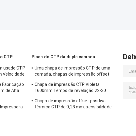
Alta Precisão
fatura de placa
do CTP,
imprimindo a
máquina de
fatura de placa
do CTP
Dei
do CTP
Placa do CTP da dupla camada
mm usado CTP
Uma chapa de impressão CTP de uma
m Velocidade
camada, chapas de impressão offset
CTP 0,15-0,28mm
e Fabricação
Chapa de impressão CTP Violeta
m de Alta
1600mm Tempo de revelação 22-30
segundos
e
Chapa de impressão offset positiva
 Impressora
térmica CTP de 0,28 mm, sensibilidade
830 nm