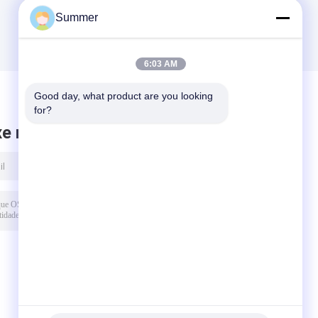
Equipamento de
térmica a laser
Summer
impressão 830nm
6:03 AM
Good day, what product are you looking 
for?
xe mensagem