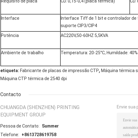
Requisito de placa
CD. 0,15-0,4 (placa térmica)
CD. 
Interface
Interface Tiff de 1 bit e controlador de 
suporte CIP3/CIP4
Potência
AC220V,50-60HZ 5,5KVA
Ambiente de trabalho
Temperatura: 20-25°C, Humildade: 40
,
etiqueta:
Fabricante de placas de impressão CTP
Máquina térmica 
Máquina CTP térmica de 2540 dpi
Contacto
CHUANGDA (SHENZHEN) PRINTING
Envie sua 
EQUIPMENT GROUP
Pessoa de Contato:
Summer
Telefone:
+8613728619758