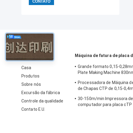
sobre
Máquina de fatura de placa 
Grande formato 0,15-0,28
Casa
Plate Making Machine 830n
Produtos
rápida
Processadora de Máquina d
Sobre nós
de Chapas CTP de 0,15-0,4m
Excursão da fábrica
Precisão
30-150m/min Impressora d
Controle da qualidade
computador para placa cTP
Contato E.U.
de placa de offset 50-60HZ