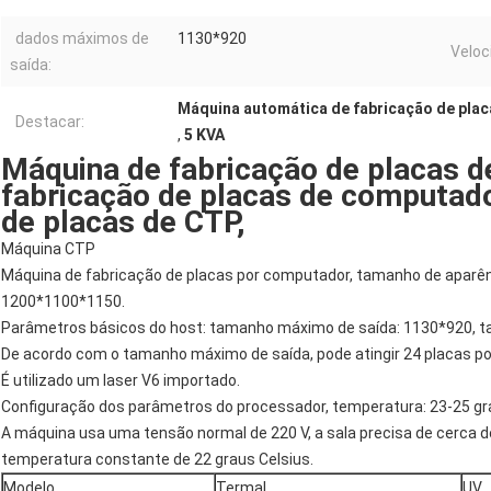
dados máximos de
1130*920
Veloc
saída:
Máquina automática de fabricação de pla
Destacar:
,
5 KVA
Máquina de fabricação de placas 
fabricação de placas de computado
de placas de CTP,
Máquina CTP
Máquina de fabricação de placas por computador, tamanho de aparê
1200*1100*1150.
Parâmetros básicos do host: tamanho máximo de saída: 1130*920, t
De acordo com o tamanho máximo de saída, pode atingir 24 placas por 
É utilizado um laser V6 importado.
Configuração dos parâmetros do processador, temperatura: 23-25 gr
A máquina usa uma tensão normal de 220 V, a sala precisa de cerca 
temperatura constante de 22 graus Celsius.
Modelo
Termal
UV