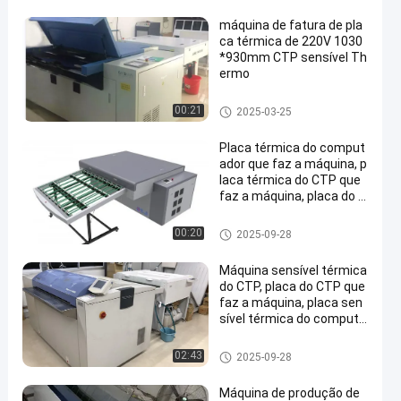
máquina de fatura de pla
ca térmica de 220V 1030
*930mm CTP sensível Th
ermo
máquina térmica do CTP
00:21
2025-03-25
Placa térmica do comput
ador que faz a máquina, p
laca térmica do CTP que
faz a máquina, placa do C
TP que faz a máquina,
máquina térmica do CTP
00:20
2025-09-28
Máquina sensível térmica
do CTP, placa do CTP que
faz a máquina, placa sen
sível térmica do computa
dor que faz a máquina
máquina térmica do CTP
02:43
2025-09-28
Máquina de produção de