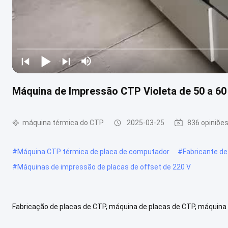
Máquina de Impressão CTP Violeta de 50 a 6
máquina térmica do CTP
2025-03-25
836 opiniõe
#
Máquina CTP térmica de placa de computador
#
Fabricante de
#
Máquinas de impressão de placas de offset de 220 V
Fabricação de placas de CTP, máquina de placas de CTP, máquina 
Modelo de folha aplicável: espessura 0,15 - espessura 0,4. Resolução