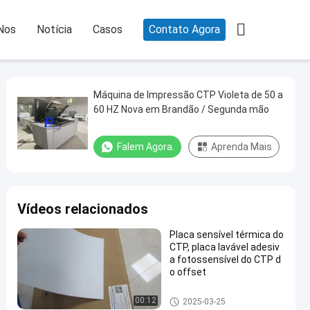

Nos
Notícia
Casos
Contato Agora
Máquina de Impressão CTP Violeta de 50 a
60 HZ Nova em Brandão / Segunda mão
Falem Agora.
Aprenda Mais
Vídeos relacionados
Placa sensível térmica do
CTP, placa lavável adesiv
a fotossensível do CTP d
o offset
Placa do CTP da dupla camad
00:12
2025-03-25
a