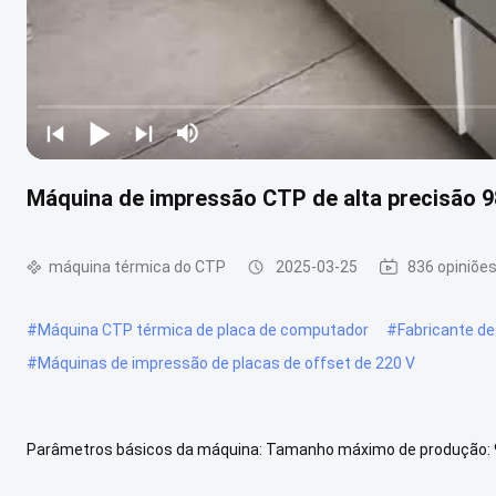
Máquina de impressão CTP de alta precisão 
máquina térmica do CTP
2025-03-25
836 opiniõe
#
Máquina CTP térmica de placa de computador
#
Fabricante de
#
Máquinas de impressão de placas de offset de 220 V
Parâmetros básicos da máquina: Tamanho máximo de produção:
chapa aplicável: espessura 0,15 - 0,4. Resolução: 2.400dpi ou 1.200d