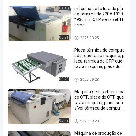
máquina de fatura de pla
ca térmica de 220V 1030
*930mm CTP sensível Th
ermo
máquina térmica do CTP
00:21
2025-03-25
Placa térmica do comput
ador que faz a máquina, p
laca térmica do CTP que
faz a máquina, placa do C
TP que faz a máquina,
máquina térmica do CTP
00:20
2025-09-28
Máquina sensível térmica
do CTP, placa do CTP que
faz a máquina, placa sen
sível térmica do computa
dor que faz a máquina
máquina térmica do CTP
02:43
2025-09-28
Máquina de produção de