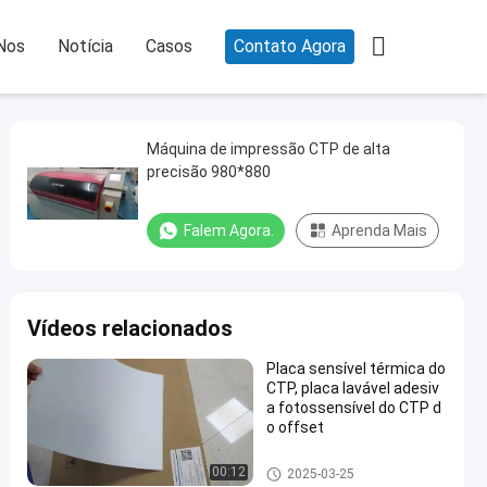

Nos
Notícia
Casos
Contato Agora
Máquina de impressão CTP de alta
precisão 980*880
Falem Agora.
Aprenda Mais
Vídeos relacionados
Placa sensível térmica do
CTP, placa lavável adesiv
a fotossensível do CTP d
o offset
Placa do CTP da dupla camad
00:12
2025-03-25
a