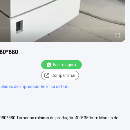
980*880
Falem agora.
s
Compartilhar
 placas de impressão térmica defset
 980*880 Tamanho mínimo de produção: 400*350mm Modelo de
pi opcionais 2...
Vista mais