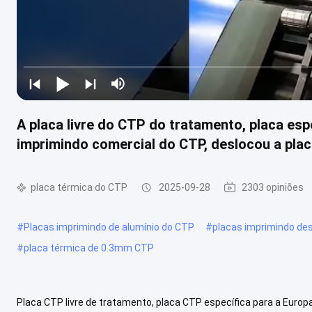
A placa livre do CTP do tratamento, placa esp
imprimindo comercial do CTP, deslocou a pla
placa térmica do CTP
2025-09-28
2303 opiniões
#
Placas imprimindo de alumínio do CTP
#
placas imprimindo de
#
placa térmica de 0.3mm CTP
Placa CTP livre de tratamento, placa CTP específica para a Europ