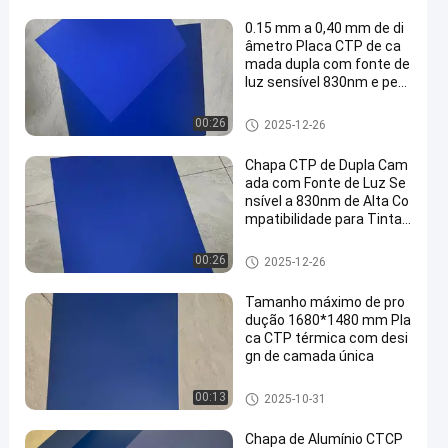
0.15 mm a 0,40 mm de di
âmetro Placa CTP de ca
mada dupla com fonte de
luz sensível 830nm e perí
odo de garantia de 24 me
ses
Placa do CTP da dupla camad
00:26
2025-12-26
a
Chapa CTP de Dupla Cam
ada com Fonte de Luz Se
nsível a 830nm de Alta Co
mpatibilidade para Tinta
Comum ou Tinta UV
Placa do CTP da dupla camad
00:26
2025-12-26
a
Tamanho máximo de pro
dução 1680*1480 mm Pla
ca CTP térmica com desi
gn de camada única
placa térmica do CTP
00:13
2025-10-31
Chapa de Alumínio CTCP