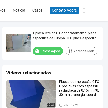

Nos
Notícia
Casos
Contato Agora
A placa livre do CTP do tratamento, placa
específica de Europa CTP, placa específica
imprimindo comercial do CTP, deslocou a
placa do CTP da impressão
Falem Agora.
Aprenda Mais
Vídeos relacionados
Placas de impressão CTC
P positivas com espessu
ra da placa de 0,15 mm/0,
30 mm e energia laser de
120-140 mJ/cm2 para 60
000-80000 impressões
Placas de impressão de CTCP
00:26
2025-12-26